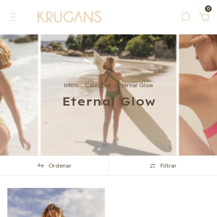
0
Início
.
Coleções
.
Eternal Glow
Eternal Glow
Ordenar
Filtrar