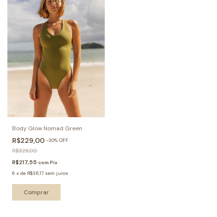
Body Glow Nomad Green
R$229,00
-
30
%
OFF
R$328,00
R$217,55
com
Pix
6
x
de
R$38,17
sem juros
Comprar