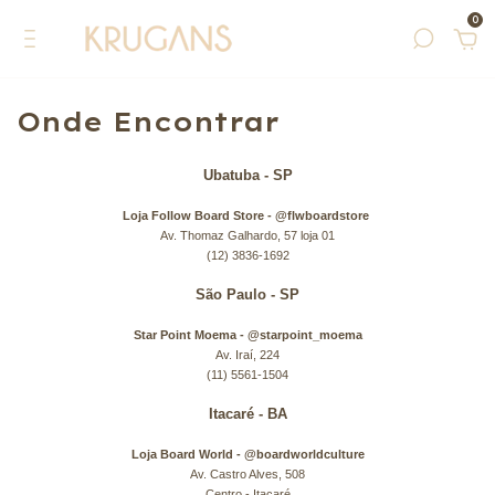
0
Onde Encontrar
Ubatuba - SP
Loja Follow Board Store - @flwboardstore
Av. Thomaz Galhardo, 57 loja 01
(12) 3836-1692
São Paulo - SP
Star Point Moema - @starpoint_moema
Av. Iraí, 224
(11) 5561-1504
Itacaré - BA
Loja Board World - @boardworldculture
Av. Castro Alves, 508
Centro - Itacaré